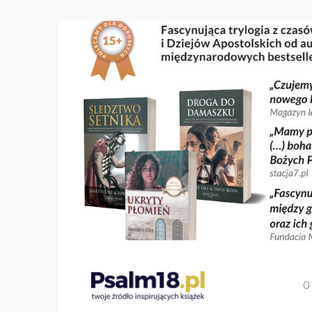
Skip
to
content
Wydawnictwo
O
Psalm18.pl