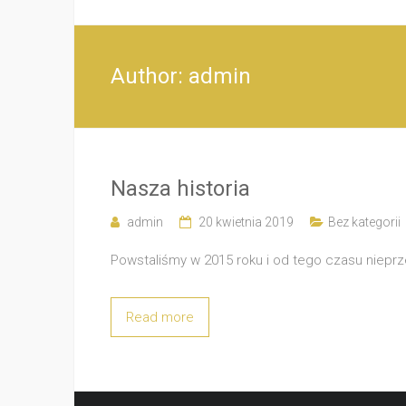
Twoje
źródło
inspirujących
Author:
admin
książek
Nasza historia
admin
20 kwietnia 2019
Bez kategorii
Powstaliśmy w 2015 roku i od tego czasu nieprz
Read more